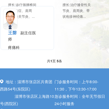
擅长:诊疗颈腰椎间
擅长:治疗膝骨性关
盘突出症、肩周
节炎、肩周炎、带
炎、膝关节炎、...
状疱疹神经痛...
王磐
副主任医
师
疼痛科
擅长:颈肩腰腿痛、
共
1
页
5
条
头面部疾病及带状
疱疹神经痛、...
地址：淄博市张店区共青团
门诊服务时间：上午8:00-
西路54号(东院区)
11:30，下午13:30-17:00
淄博市张店区上海路10
急诊服务时间：全年无节假日
号(西院区)
24小时服务