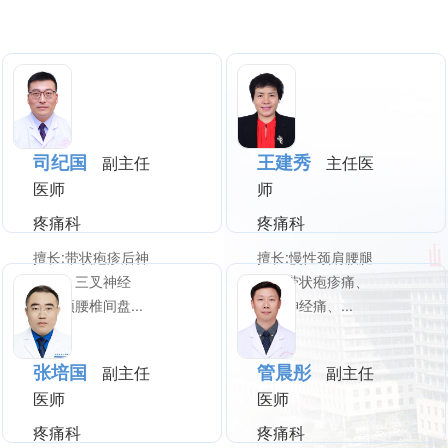
司纪国
王建秀
副主任
主任医
医师
师
疼痛科
疼痛科
擅长:带状疱疹后神
擅长:慢性颈肩腰腿
经痛、三叉神经
痛、带状疱疹痛、
痛、颈腰椎间盘...
三叉神经痛、...
张培国
管晨彤
副主任
副主任
医师
医师
疼痛科
疼痛科