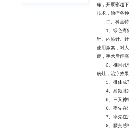
痛，开展彩超下
技术，治疗各种
二、科室特
1、绿色疼
针、内热针、针
使用激素，对人
症，手术后疼痛
2、椎间孔
病灶，治疗效果
3、椎体成
4、射频脉
5、三叉神
6、率先在
7、率先在
8、腰交感