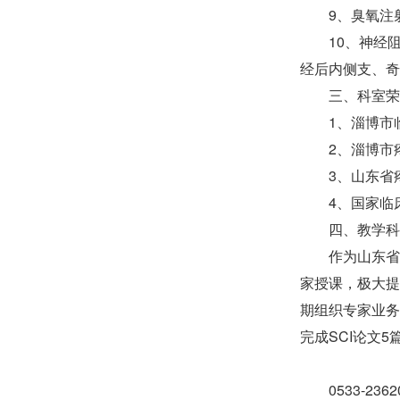
9、臭氧注
10、神经
经后内侧支、奇
三、科室荣
1、淄博市
2、淄博市
3、山东省
4、国家临
四、教学科
作为山东省
家授课，极大提
期组织专家业务
完成SCI论文
0533-2362