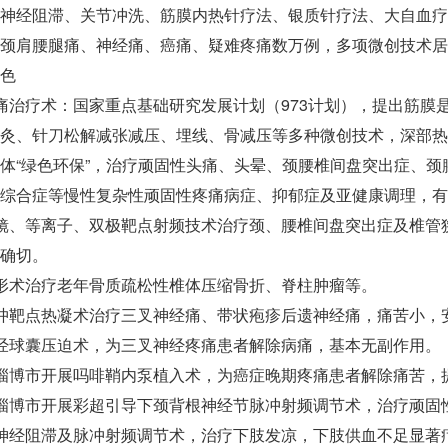
神经阻滞、关节冲洗、筋膜内热针疗法、银质针疗法、大自血疗
颈肩腰腿痛、神经痛、癌痛、疑难疼痛数万例，多项微创技术居
色
痛治疗术：国家重点基础研究发展计划（973计划），提出筋膜
灸、针刀松解减张减压、埋线、骨减压等多种微创技术，深部热
体“绿色环保”，治疗顽固性头痛、头晕、颈腰椎间盘突出症、
综合症等慢性复杂性顽固性疼痛病症、抑郁症及亚健康调理，有
镜、等离子、双极靶点射频技术治疗颈、腰椎间盘突出症及椎管
确切。
形术治疗老年骨质疏松性椎体压缩骨折、脊柱肿瘤等。
冲靶点热凝术治疗三叉神经痛、带状疱疹后遗神经痛，痛苦小，
经球囊压迫术，为三叉神经疼痛患者解除病痛，基本无副作用。
淄博市开展吗啡鞘内泵植入术，为癌症晚期疼痛患者解除痛苦，
淄博市开展彩超引导下颈背根神经节脉冲射频调节术，治疗顽固
神经阻滞及脉冲射频调节术，治疗下肢发凉，下肢供血不足显著