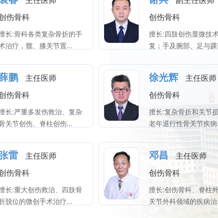
创伤骨科
创伤骨科
擅长:骨科各类复杂骨折的手
擅长:四肢创伤显微技
术治疗，髋、膝关节置...
复；手及腕部、足与踝部
薛鹏
徐光辉
主任医师
主任医师
创伤骨科
创伤骨科
擅长:严重多发伤救治、复杂
擅长:复杂骨折和关节
骨关节创伤、脊柱创伤...
老年退行性骨关节疾病..
张雷
邓昌
主任医师
主任医师
创伤骨科
创伤骨科
擅长:重大创伤救治、四肢骨
擅长:创伤骨科、脊柱
折脱位的微创手术治疗...
关节外科领域的疾病治..