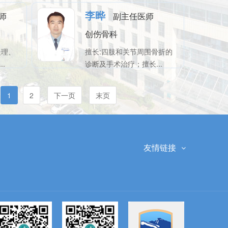
李晔
师
副主任医师
创伤骨科
处理、
擅长:四肢和关节周围骨折的
.
诊断及手术治疗；擅长...
1
2
下一页
末页
友情链接