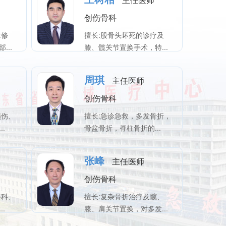
创伤骨科
术修
擅长:股骨头坏死的诊疗及
...
膝、髋关节置换手术，特...
周琪
主任医师
创伤骨科
损伤、
擅长:急诊急救，多发骨折，
.
骨盆骨折，脊柱骨折的...
张峰
主任医师
创伤骨科
外科、
擅长:复杂骨折治疗及髋、
.
膝、肩关节置换，对多发...