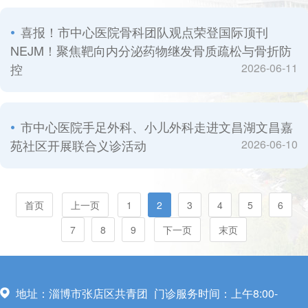
喜报！市中心医院骨科团队观点荣登国际顶刊
NEJM！聚焦靶向内分泌药物继发骨质疏松与骨折防
控
2026-06-11
市中心医院手足外科、小儿外科走进文昌湖文昌嘉
苑社区开展联合义诊活动
2026-06-10
首页
上一页
1
2
3
4
5
6
7
8
9
下一页
末页
地址：淄博市张店区共青团
门诊服务时间：上午8:00-