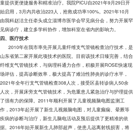
童提供更便捷服务和精准治疗。我院PICU自2021年9月29日开
始启用，3月内共收治223人，抢救成功率100%。2021年10月
由我科赵洁主任牵头成立淄博市医学会罕见病分会，努力开展罕
见病诊疗，建立多学科协作，增加科室在省内的影响力。
四、医疗技术
2010年在我市率先开展儿童纤维支气管镜检查治疗技术，是
山东省第二家开展此项技术的医院。目前该技术日臻完善，结合
纤维支气管镜技术，与病理科通力合作，积极开展ROSE快速现
场评估，提高诊断效率，极大提高了难治性肺炎的诊疗水平，
2021年全年行支气管镜检查308人次，接受区县转诊病人50余
人次，开展床旁支气管镜技术，为危重患儿紧急治疗与护理提供
了强有力的保障。2011年顺利开展了儿童视频脑电图监测工
作，2013年起开展了新生儿视频脑电图，对儿童癫痫、晕厥等
疾病的诊断与治疗，新生儿脑电活动及预后提供了更精准的依
据。2016年始开展新生儿肺部超声，使患儿远离射线损害，将