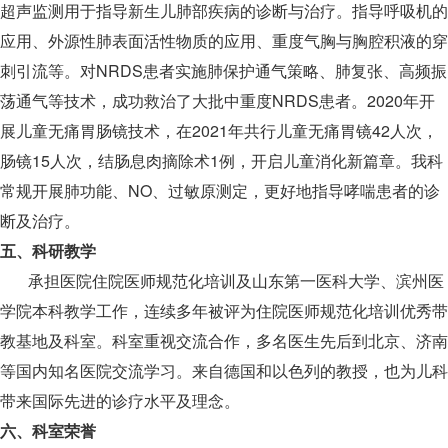
超声监测用于指导新生儿肺部疾病的诊断与治疗。指导呼吸机的
应用、外源性肺表面活性物质的应用、重度气胸与胸腔积液的穿
刺引流等。对NRDS患者实施肺保护通气策略、肺复张、高频振
荡通气等技术，成功救治了大批中重度NRDS患者。2020年开
展儿童无痛胃肠镜技术，在2021年共行儿童无痛胃镜42人次，
肠镜15人次，结肠息肉摘除术1例，开启儿童消化新篇章。我科
常规开展肺功能、NO、过敏原测定，更好地指导哮喘患者的诊
断及治疗。
五、科研教学
承担医院住院医师规范化培训及山东第一医科大学、滨州医
学院本科教学工作，连续多年被评为住院医师规范化培训优秀带
教基地及科室。科室重视交流合作，多名医生先后到北京、济南
等国内知名医院交流学习。来自德国和以色列的教授，也为儿科
带来国际先进的诊疗水平及理念。
六、科室荣誉