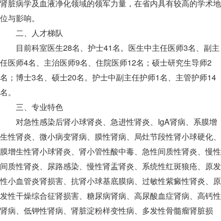
肾脏病学及血液净化领域的领军力量，在省内具有较高的学术地
位与影响。
二、人才梯队
目前科室医生28名、护士41名。医生中主任医师3名、副主
任医师4名、主治医师9名、住院医师12名；硕士研究生导师2
名；博士3名、硕士20名。护士中副主任护师1名、主管护师14
名。
三、专业特色
对急性感染后肾小球肾炎、急进性肾炎、IgA肾病、系膜增
生性肾炎、微小病变肾病、膜性肾病、局灶节段性肾小球硬化、
膜增生性肾小球肾炎、肾小管性酸中毒、急性间质性肾炎、慢性
间质性肾炎、尿路感染、慢性肾盂肾炎、系统性红斑狼疮、原发
性小血管炎肾损害、抗肾小球基底膜病、过敏性紫癜性肾炎、原
发性干燥综合征肾损害、糖尿病肾病、高尿酸血症肾病、高钙性
肾病、低钾性肾病、肾脏淀粉样变性病、多发性骨髓瘤肾脏损