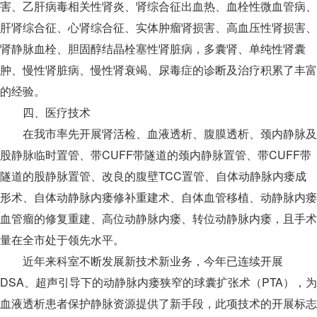
害、乙肝病毒相关性肾炎、肾综合征出血热、血栓性微血管病、
肝肾综合征、心肾综合征、实体肿瘤肾损害、高血压性肾损害、
肾静脉血栓、胆固醇结晶栓塞性肾脏病，多囊肾、单纯性肾囊
肿、慢性肾脏病、慢性肾衰竭、尿毒症的诊断及治疗积累了丰富
的经验。
四、医疗技术
在我市率先开展肾活检、血液透析、腹膜透析、颈内静脉及
股静脉临时置管、带CUFF带隧道的颈内静脉置管、带CUFF带
隧道的股静脉置管、改良的腹壁TCC置管、自体动静脉内瘘成
形术、自体动静脉内瘘修补重建术、自体血管移植、动静脉内瘘
血管瘤的修复重建、高位动静脉内瘘、转位动静脉内瘘，且手术
量在全市处于领先水平。
近年来科室不断发展新技术新业务，今年已连续开展
DSA、超声引导下的动静脉内瘘狭窄的球囊扩张术（PTA），为
血液透析患者保护静脉资源提供了新手段，此项技术的开展标志