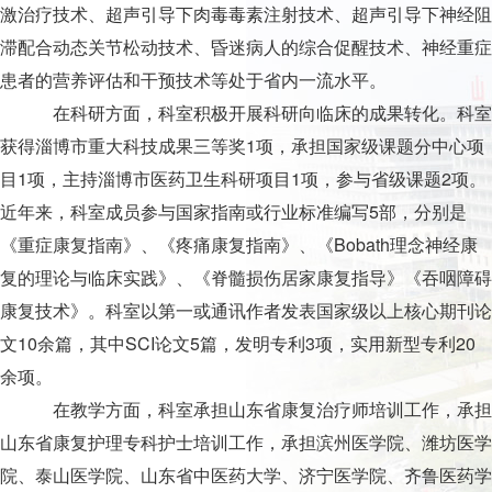
激治疗技术、超声引导下肉毒毒素注射技术、超声引导下神经阻
滞配合动态关节松动技术、昏迷病人的综合促醒技术、神经重症
患者的营养评估和干预技术等处于省内一流水平。
在科研方面，科室积极开展科研向临床的成果转化。科室
获得淄博市重大科技成果三等奖1项，承担国家级课题分中心项
目1项，主持淄博市医药卫生科研项目1项，参与省级课题2项。
近年来，科室成员参与国家指南或行业标准编写5部，分别是
《重症康复指南》、《疼痛康复指南》、《Bobath理念神经康
复的理论与临床实践》、《脊髓损伤居家康复指导》《吞咽障碍
康复技术》。科室以第一或通讯作者发表国家级以上核心期刊论
文10余篇，其中SCI论文5篇，发明专利3项，实用新型专利20
余项。
在教学方面，科室承担山东省康复治疗师培训工作，承担
山东省康复护理专科护士培训工作，承担滨州医学院、潍坊医学
院、泰山医学院、山东省中医药大学、济宁医学院、齐鲁医药学