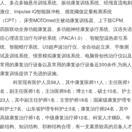
人、多点多轴悬吊训练系统、振动康复训练系统、经颅直流电刺
激仪、Impulse iQ智能脉冲枪、感觉阈值定量检测系统
（CPT）、床旁MOTOmed主被动康复训练器、上下肢CPM、
四肢联动全身功能康复器、多功能神经康复诊疗系统、汉语失语
症心理语言治疗与评价系统（PACA1.0）、智能型温热牵引系
统、智能蜡疗系统、U3超声波治疗仪、全自动起立床、平衡测
试及训练系统、情景模拟康复训练系统、电脑骨创伤治疗仪以及
常用的康复治疗设备以及常用的康复诊疗设备近200余件,为病人
康复训练提供了先进的设施。
科室现有医护人员58人，其中康复医师11人；主任医师1
名，副主任医师1名，主治医师9名；博士1名，硕士10名。护士
23人，其中副主任护师1名，主管护师18名；国家级康复护理专
科护士7名、山东省护理专科护士3名；康复治疗师24名，其中
高级康复治疗师1名，中级康复治疗师12名。科室人才梯队、年
龄结构、知识结构、职称结构合理，有一支素质较高的后备人才