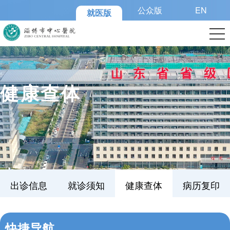
公众版
EN
就医版
健康查体
出诊信息
就诊须知
健康查体
病历复印
医保解读
医院布局
交通路线
快捷导航