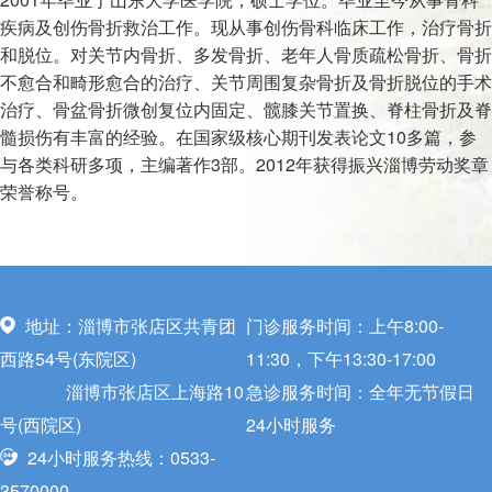
疾病及创伤骨折救治工作。现从事创伤骨科临床工作，治疗骨折
和脱位。对关节内骨折、多发骨折、老年人骨质疏松骨折、骨折
不愈合和畸形愈合的治疗、关节周围复杂骨折及骨折脱位的手术
治疗、骨盆骨折微创复位内固定、髋膝关节置换、脊柱骨折及脊
髓损伤有丰富的经验。在国家级核心期刊发表论文10多篇，参
与各类科研多项，主编著作3部。2012年获得振兴淄博劳动奖章
荣誉称号。
地址：淄博市张店区共青团
门诊服务时间：上午8:00-
西路54号(东院区)
11:30，下午13:30-17:00
淄博市张店区上海路10
急诊服务时间：全年无节假日
号(西院区)
24小时服务
24小时服务热线：0533-
3570000